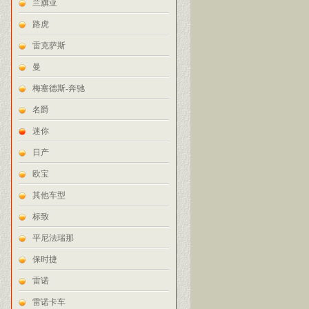
兰旗亚
路虎
雷克萨斯
曼
梅塞德斯-奔驰
名爵
迷你
日产
欧宝
其他车型
标致
平尼法瑞那
保时捷
雷诺
雷诺卡车