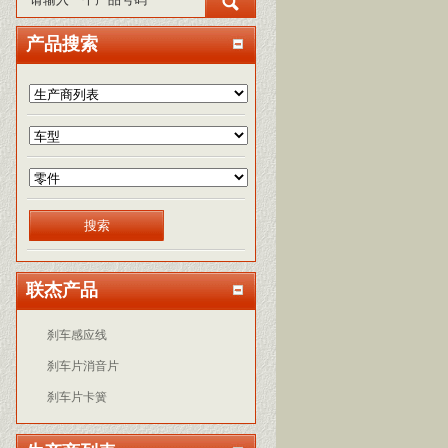
产品搜索
联杰产品
刹车感应线
刹车片消音片
刹车片卡簧