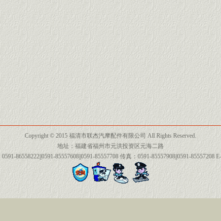
Copyright © 2015 福清市联杰汽摩配件有限公司 All Rights Reserved.
地址：福建省福州市元洪投资区元海二路
91-86558222||0591-85557608||0591-85557708 传真：0591-85557908||0591-85557208 E