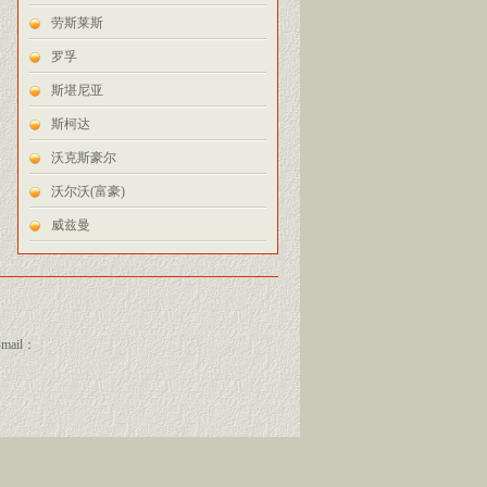
劳斯莱斯
罗孚
斯堪尼亚
斯柯达
沃克斯豪尔
沃尔沃(富豪)
威兹曼
-mail：