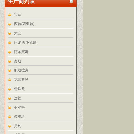
生产商列表
宝马
西特(西亚特)
大众
阿尔法-罗蜜欧
阿尔宾娜
奥迪
凯迪拉克
克莱斯勒
雪铁龙
达福
菲亚特
依维科
捷豹