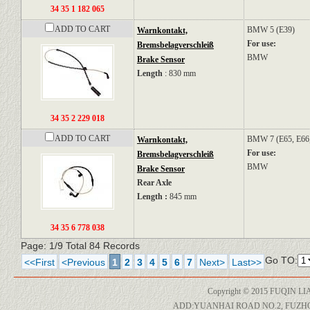
34 35 1 182 065
ADD TO CART
BMW
5 (E39)
Warnkontakt,
For use:
Bremsbelagverschleiß
BMW
Brake Sensor
Length
: 830 mm
34 35 2 229 018
ADD TO CART
BMW
7 (E65, E66
Warnkontakt,
For use:
Bremsbelagverschleiß
BMW
Brake Sensor
Rear Axle
Length :
845 mm
34 35 6 778 038
Page: 1/9 Total 84 Records
Go TO:
<<First
<Previous
1
2
3
4
5
6
7
Next>
Last>>
Copyright © 2015 FUQIN LI
ADD:YUANHAI ROAD NO.2, FUZH