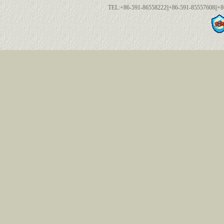
TEL:+86-591-86558222||+86-591-85557608||+8