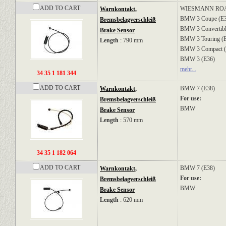
ADD TO CART
WIESMANN
RO
Warnkontakt,
BMW
3 Coupe (E
Bremsbelagverschleiß
BMW
3 Convertib
Brake Sensor
BMW
3 Touring (
Length
: 790 mm
BMW
3 Compact 
BMW
3 (E36)
mehr...
34 35 1 181 344
ADD TO CART
BMW
7 (E38)
Warnkontakt,
For use:
Bremsbelagverschleiß
BMW
Brake Sensor
Length
: 570 mm
34 35 1 182 064
ADD TO CART
BMW
7 (E38)
Warnkontakt,
For use:
Bremsbelagverschleiß
BMW
Brake Sensor
Length
: 620 mm