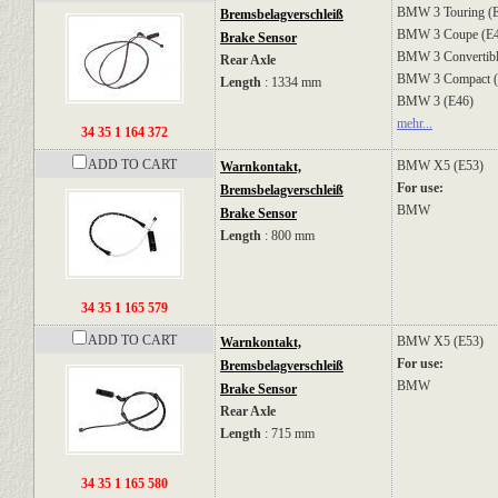
BMW
3 Touring (
Bremsbelagverschleiß
BMW
3 Coupe (E
Brake Sensor
BMW
3 Convertib
Rear Axle
BMW
3 Compact 
Length
: 1334 mm
BMW
3 (E46)
mehr...
34 35 1 164 372
ADD TO CART
BMW
X5 (E53)
Warnkontakt,
For use:
Bremsbelagverschleiß
BMW
Brake Sensor
Length
: 800 mm
34 35 1 165 579
ADD TO CART
BMW
X5 (E53)
Warnkontakt,
For use:
Bremsbelagverschleiß
BMW
Brake Sensor
Rear Axle
Length
: 715 mm
34 35 1 165 580