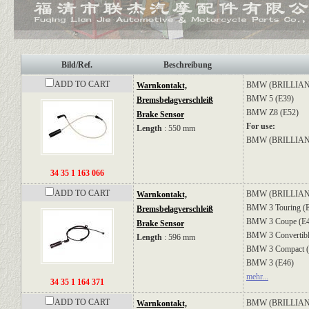
Bild/Ref.
Beschreibung
ADD TO CART
BMW (BRILLIA
Warnkontakt,
BMW
5 (E39)
Bremsbelagverschleiß
BMW
Z8 (E52)
Brake Sensor
For use:
Length
: 550 mm
BMW (BRILLI
34 35 1 163 066
ADD TO CART
BMW (BRILLIA
Warnkontakt,
BMW
3 Touring (
Bremsbelagverschleiß
BMW
3 Coupe (E
Brake Sensor
BMW
3 Convertib
Length
: 596 mm
BMW
3 Compact 
BMW
3 (E46)
mehr...
34 35 1 164 371
ADD TO CART
BMW (BRILLIA
Warnkontakt,